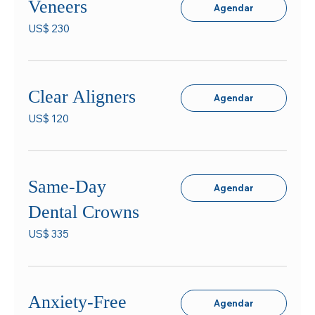
Veneers
Agendar
230
US$ 230
Dólares
americanos
Clear Aligners
Agendar
120
US$ 120
Dólares
americanos
Same-Day
Agendar
Dental Crowns
335
US$ 335
Dólares
americanos
Anxiety-Free
Agendar