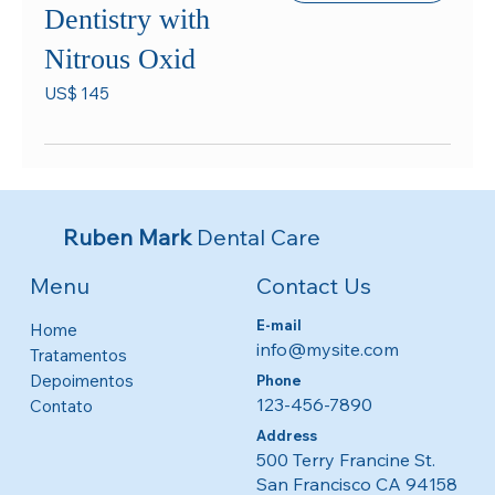
Dentistry with
Nitrous Oxid
145
US$ 145
Dólares
americanos
Ruben Mark
Dental Care
Contact Us
Menu
E-mail
Home
info@mysite.com
Tratamentos
Depoimentos
Phone
123-456-7890
Contato
Address
500 Terry Francine St.
San Francisco CA 94158