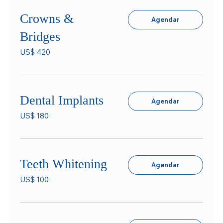
Crowns &
Agendar
Bridges
420
US$ 420
Dólares
americanos
Dental Implants
Agendar
180
US$ 180
Dólares
americanos
Teeth Whitening
Agendar
100
US$ 100
Dólares
americanos