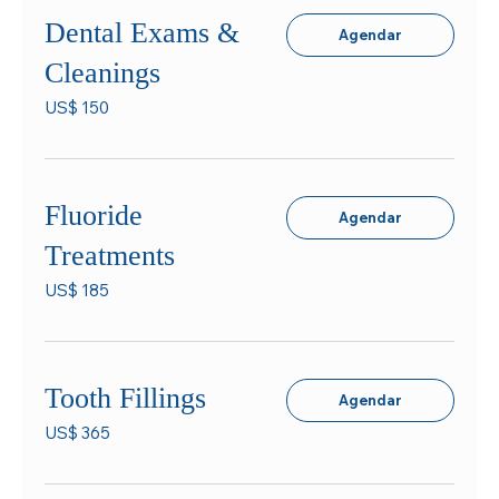
Dental Exams &
Agendar
Cleanings
150
US$ 150
Dólares
americanos
Fluoride
Agendar
Treatments
185
US$ 185
Dólares
americanos
Tooth Fillings
Agendar
365
US$ 365
Dólares
americanos